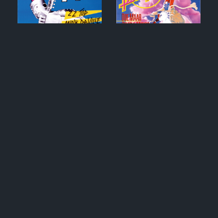
1982
1983
1984
1985