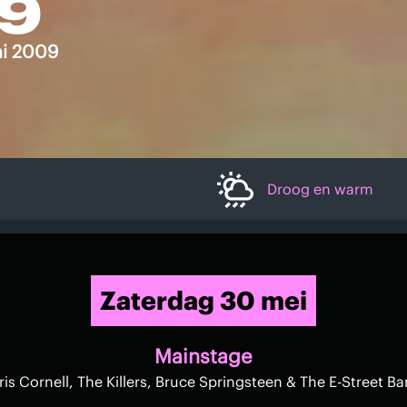
9
ni 2009
Droog en warm
Zaterdag 30 mei
Mainstage
is Cornell, The Killers, Bruce Springsteen & The E-Street B